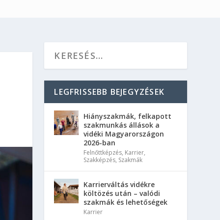
LEGFRISSEBB BEJEGYZÉSEK
Hiányszakmák, felkapott
szakmunkás állások a
vidéki Magyarországon
2026-ban
Felnőttképzés
,
Karrier
,
Szakképzés
,
Szakmák
Karrierváltás vidékre
költözés után – valódi
szakmák és lehetőségek
Karrier