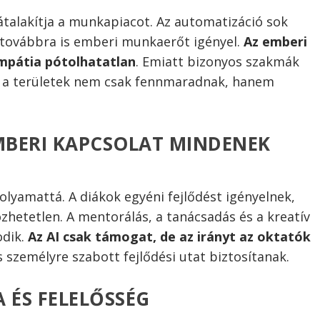
átalakítja a munkapiacot. Az automatizáció sok
t továbbra is emberi munkaerőt igényel.
Az emberi
empátia pótolhatatlan
. Emiatt bizonyos szakmák
zek a területek nem csak fennmaradnak, hanem
EMBERI KAPCSOLAT MINDENEK
olyamattá. A diákok egyéni fejlődést igényelnek,
hetetlen. A mentorálás, a tanácsadás és a kreatív
odik.
Az AI csak támogat, de az irányt az oktatók
és személyre szabott fejlődési utat biztosítanak.
 ÉS FELELŐSSÉG