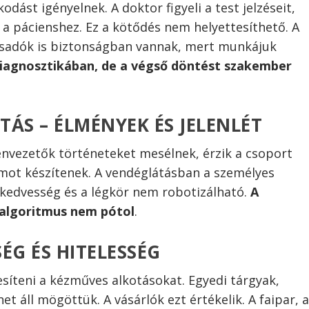
dást igényelnek. A doktor figyeli a test jelzéseit,
 a pácienshez. Ez a kötődés nem helyettesíthető. A
ácsadók is biztonságban vannak, mert munkájuk
 diagnosztikában, de a végső döntést szakember
ÁS – ÉLMÉNYEK ÉS JELENLÉT
envezetők történeteket mesélnek, érzik a csoport
mot készítenek. A vendéglátásban a személyes
 kedvesség és a légkör nem robotizálható.
A
t algoritmus nem pótol
.
ÉG ÉS HITELESSÉG
íteni a kézműves alkotásokat. Egyedi tárgyak,
 áll mögöttük. A vásárlók ezt értékelik. A faipar, 