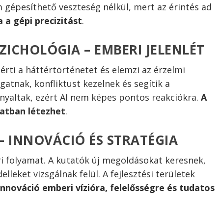
gépesíthető veszteség nélkül, mert az érintés ad
 a gépi precizitást
.
ZICHOLÓGIA – EMBERI JELENLÉT
érti a háttértörténetet és elemzi az érzelmi
atnak, konfliktust kezelnek és segítik a
nyaltak, ezért AI nem képes pontos reakciókra.
A
latban létezhet
.
 – INNOVÁCIÓ ÉS STRATÉGIA
eri folyamat. A kutatók új megoldásokat keresnek,
eket vizsgálnak felül. A fejlesztési területek
innováció emberi vízióra, felelősségre és tudatos