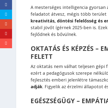
A mesterséges intelligencia gyorsan 
feladatot átvesz, mégis több terüle
kreativitás, döntési felelősség és 
stabil jövőt ígérnek 2025-ben is. E
fejlődnek és bővülnek.
OKTATÁS ÉS KÉPZÉS – 
FELETT
Az oktatás nem válhat teljesen gépi f
ezért a pedagógusok szerepe nélkülöz
fejlesztés emberi jelenlétre támaszk
adják
. Figyelik az érzelmi állapotot 
EGÉSZSÉGÜGY – EMPÁTIA