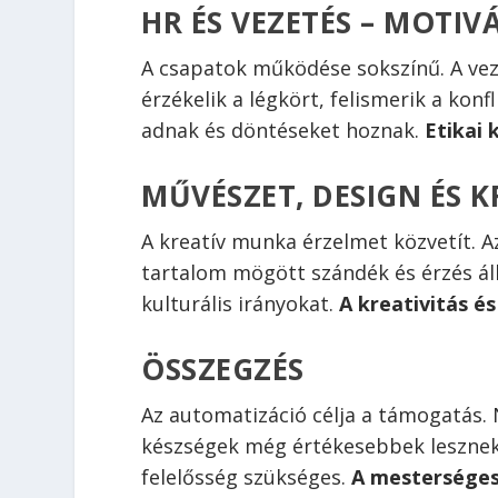
HR ÉS VEZETÉS – MOTIV
A csapatok működése sokszínű. A ve
érzékelik a légkört, felismerik a konf
adnak és döntéseket hoznak.
Etikai
MŰVÉSZET, DESIGN ÉS K
A kreatív munka érzelmet közvetít. Az
tartalom mögött szándék és érzés ál
kulturális irányokat.
A kreativitás és
ÖSSZEGZÉS
Az automatizáció célja a támogatás.
készségek még értékesebbek lesznek, 
felelősség szükséges.
A mesterséges 