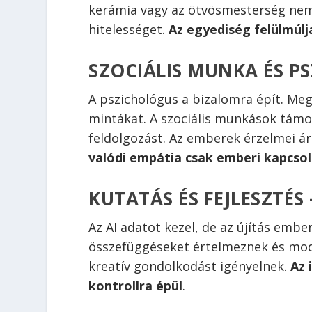
kerámia vagy az ötvösmesterség nem 
hitelességet.
Az egyediség felülmúlja
SZOCIÁLIS MUNKA ÉS PS
A pszichológus a bizalomra épít. Meg
mintákat. A szociális munkások támog
feldolgozást. Az emberek érzelmei ár
valódi empátia csak emberi kapcso
KUTATÁS ÉS FEJLESZTÉS
Az AI adatot kezel, de az újítás emb
összefüggéseket értelmeznek és modell
kreatív gondolkodást igényelnek.
Az 
kontrollra épül
.