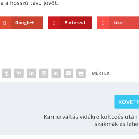
tja a hosszú távú jövőt.
Google+
Pinterest
Like
MÉRTÉK:
KÖVET
Karrierváltás vidékre költözés után 
szakmák és lehe