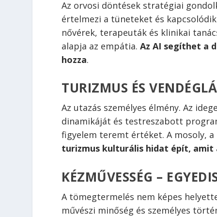
Az orvosi döntések stratégiai gondolko
értelmezi a tüneteket és kapcsolódik
nővérek, terapeuták és klinikai tan
alapja az empátia.
Az AI segíthet a
hozza
.
TURIZMUS ÉS VENDÉGLÁT
Az utazás személyes élmény. Az ideg
dinamikáját és testreszabott progra
figyelem teremt értéket. A mosoly, a
turizmus kulturális hidat épít, ami
KÉZMŰVESSÉG – EGYEDIS
A tömegtermelés nem képes helyettes
művészi minőség és személyes történet