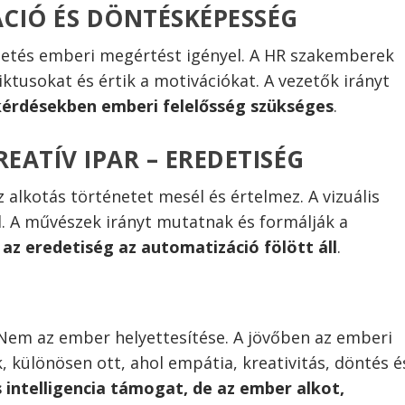
ÁCIÓ ÉS DÖNTÉSKÉPESSÉG
zetés emberi megértést igényel. A HR szakemberek
liktusokat és értik a motivációkat. A vezetők irányt
 kérdésekben emberi felelősség szükséges
.
REATÍV IPAR – EREDETISÉG
 alkotás történetet mesél és értelmez. A vizuális
l. A művészek irányt mutatnak és formálják a
 az eredetiség az automatizáció fölött áll
.
 Nem az ember helyettesítése. A jövőben az emberi
különösen ott, ahol empátia, kreativitás, döntés é
intelligencia támogat, de az ember alkot,