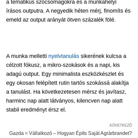
a tematikus szócsomagokra és a munkahelyi
írásos outputra. A negyedik héten mérj, finomíts és
emeld az output arányát ötven százalék fölé.
A munka melletti
nyelvtanulás
sikerének kulcsa a
célzott fókusz, a mikro-szokások és a napi, kis
adagú output. Egy minimalista eszközkészlet és
egy okosan felépített rutin tartós szokássá alakítja
a tanulást. Ha következetesen mérsz és javítasz,
harminc nap alatt látványos, kilencven nap alatt
stabil eredményt érsz el.
KÖVETKEZŐ
Gazda = Vállalkozó – Hogyan Építs Saját Agrárbrandet?