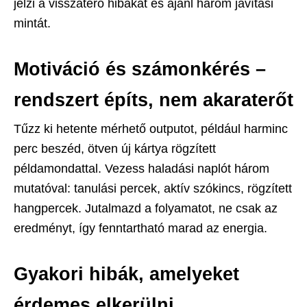
jelzi a visszatérő hibákat és ajánl három javítási
mintát.
Motiváció és számonkérés –
rendszert építs, nem akaraterőt
Tűzz ki hetente mérhető outputot, például harminc
perc beszéd, ötven új kártya rögzített
példamondattal. Vezess haladási naplót három
mutatóval: tanulási percek, aktív szókincs, rögzített
hangpercek. Jutalmazd a folyamatot, ne csak az
eredményt, így fenntartható marad az energia.
Gyakori hibák, amelyeket
érdemes elkerülni