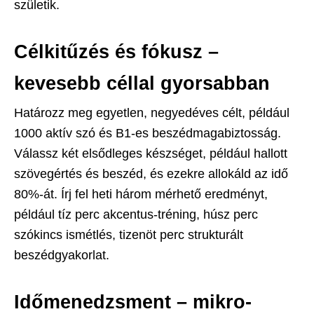
születik.
Célkitűzés és fókusz –
kevesebb céllal gyorsabban
Határozz meg egyetlen, negyedéves célt, például
1000 aktív szó és B1-es beszédmagabiztosság.
Válassz két elsődleges készséget, például hallott
szövegértés és beszéd, és ezekre allokáld az idő
80%-át. Írj fel heti három mérhető eredményt,
például tíz perc akcentus-tréning, húsz perc
szókincs ismétlés, tizenöt perc strukturált
beszédgyakorlat.
Időmenedzsment – mikro-