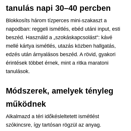
tanulás napi 30–40 percben
Blokkosíts három tízperces mini-szakaszt a
napodban: reggeli ismétlés, ebéd utáni input, esti
beszéd. Használd a „szokáskapcsolást”: kávé
mellé kártya ismétlés, utazás közben hallgatás,
edzés után árnyalásos beszéd. A rövid, gyakori
érintések többet érnek, mint a ritka maratoni
tanulások.
Módszerek, amelyek tényleg
működnek
Alkalmazd a téri időkésleltetett ismétlést
szókincsre, így tartósan rögzül az anyag.