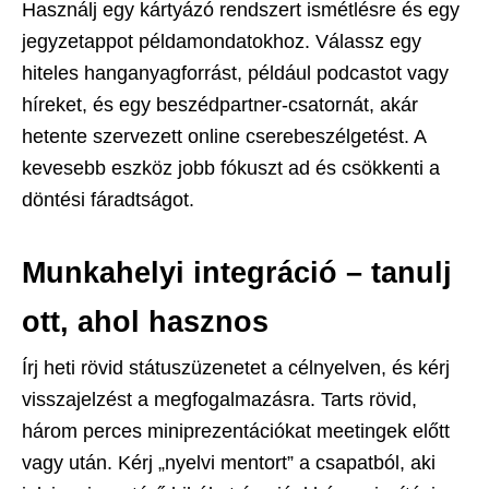
Használj egy kártyázó rendszert ismétlésre és egy
jegyzetappot példamondatokhoz. Válassz egy
hiteles hanganyagforrást, például podcastot vagy
híreket, és egy beszédpartner-csatornát, akár
hetente szervezett online cserebeszélgetést. A
kevesebb eszköz jobb fókuszt ad és csökkenti a
döntési fáradtságot.
Munkahelyi integráció – tanulj
ott, ahol hasznos
Írj heti rövid státuszüzenetet a célnyelven, és kérj
visszajelzést a megfogalmazásra. Tarts rövid,
három perces miniprezentációkat meetingek előtt
vagy után. Kérj „nyelvi mentort” a csapatból, aki