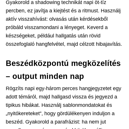
Gyakorold a shadowing technikát napi öt-tíz
percben, ez javítja a kiejtést és a ritmust. Használj
aktív visszahívást: olvasás után kérdésekből
próbáld visszamondani a lényeget. Keverd a
készségeket, például hallgatás után rövid
összefoglaló hangfelvétel, majd célzott hibajavítás.
Beszédközpontú megközelítés
– output minden nap
Rögzíts napi egy-három perces hangjegyzetet egy
adott témáról, majd hallgasd vissza és jegyezd a
tipikus hibákat. Használj sablonmondatokat és
„nyitókereteket”, hogy gördülékenyen induljon a
beszéd. Gyakorold a parafrázist: ha nem jut