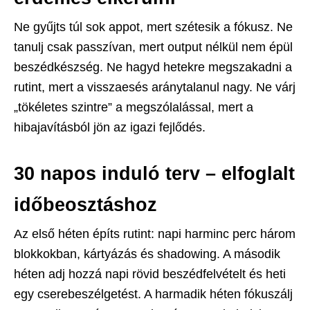
Ne gyűjts túl sok appot, mert szétesik a fókusz. Ne
tanulj csak passzívan, mert output nélkül nem épül
beszédkészség. Ne hagyd hetekre megszakadni a
rutint, mert a visszaesés aránytalanul nagy. Ne várj
„tökéletes szintre” a megszólalással, mert a
hibajavításból jön az igazi fejlődés.
30 napos induló terv – elfoglalt
időbeosztáshoz
Az első héten építs rutint: napi harminc perc három
blokkokban, kártyázás és shadowing. A második
héten adj hozzá napi rövid beszédfelvételt és heti
egy cserebeszélgetést. A harmadik héten fókuszálj