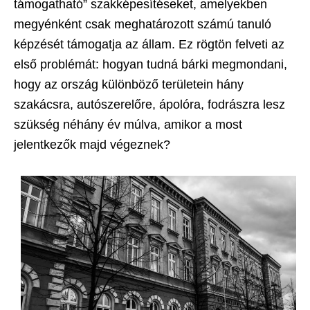
támogatható” szakképesítéseket, amelyekben
megyénként csak meghatározott számú tanuló
képzését támogatja az állam. Ez rögtön felveti az
első problémát: hogyan tudná bárki megmondani,
hogy az ország különböző területein hány
szakácsra, autószerelőre, ápolóra, fodrászra lesz
szükség néhány év múlva, amikor a most
jelentkezők majd végeznek?