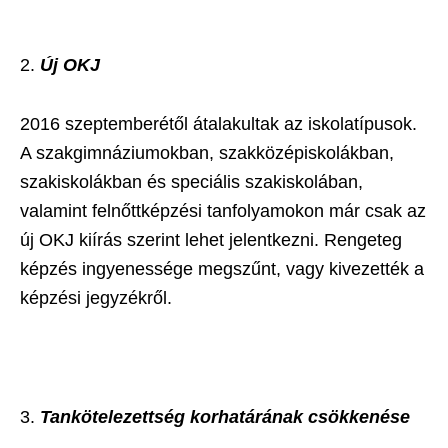
Új OKJ
2016 szeptemberétől átalakultak az iskolatípusok.
A szakgimnáziumokban, szakközépiskolákban,
szakiskolákban és speciális szakiskolában,
valamint felnőttképzési tanfolyamokon már csak az
új OKJ kiírás szerint lehet jelentkezni. Rengeteg
képzés ingyenessége megszűnt, vagy kivezették a
képzési jegyzékről.
Tankötelezettség korhatárának csökkenése