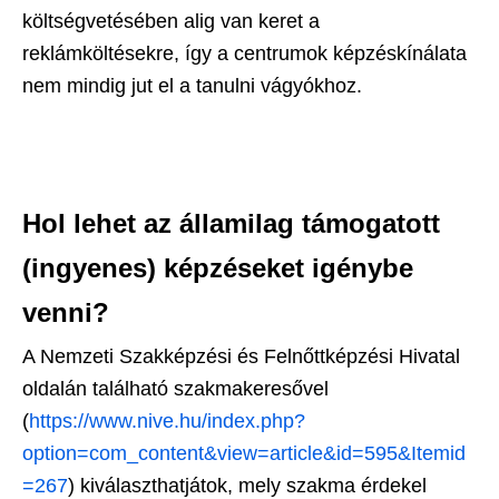
költségvetésében alig van keret a
reklámköltésekre, így a centrumok képzéskínálata
nem mindig jut el a tanulni vágyókhoz.
Hol lehet az államilag támogatott
(ingyenes) képzéseket igénybe
venni?
A Nemzeti Szakképzési és Felnőttképzési Hivatal
oldalán található szakmakeresővel
(
https://www.nive.hu/index.php?
option=com_content&view=article&id=595&Itemid
=267
) kiválaszthatjátok, mely szakma érdekel