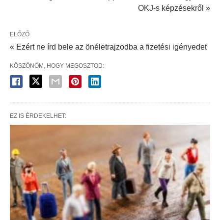
OKJ-s képzésekről »
ELŐZŐ
« Ezért ne írd bele az önéletrajzodba a fizetési igényedet
KÖSZÖNÖM, HOGY MEGOSZTOD:
EZ IS ÉRDEKELHET: