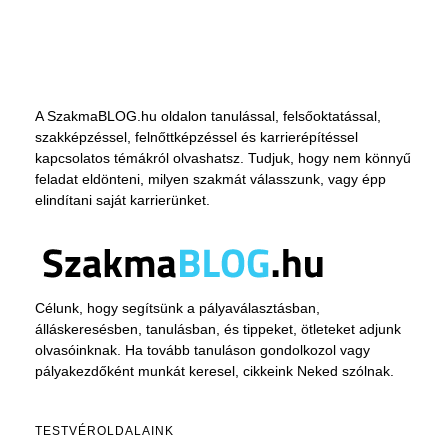
A SzakmaBLOG.hu oldalon tanulással, felsőoktatással,
szakképzéssel, felnőttképzéssel és karrierépítéssel
kapcsolatos témákról olvashatsz. Tudjuk, hogy nem könnyű
feladat eldönteni, milyen szakmát válasszunk, vagy épp
elindítani saját karrierünket.
Célunk, hogy segítsünk a pályaválasztásban,
álláskeresésben, tanulásban, és tippeket, ötleteket adjunk
olvasóinknak. Ha tovább tanuláson gondolkozol vagy
pályakezdőként munkát keresel, cikkeink Neked szólnak.
TESTVÉROLDALAINK