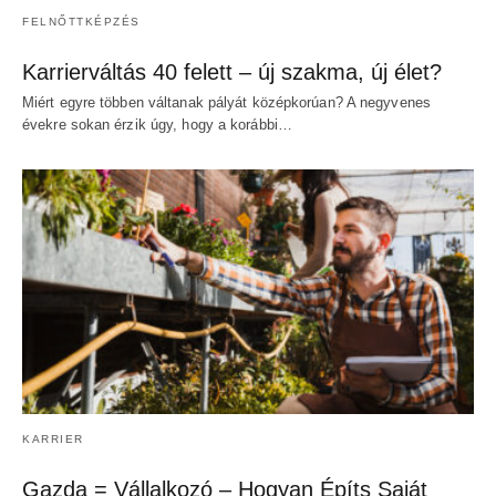
FELNŐTTKÉPZÉS
Karrierváltás 40 felett – új szakma, új élet?
Miért egyre többen váltanak pályát középkorúan? A negyvenes
évekre sokan érzik úgy, hogy a korábbi…
KARRIER
Gazda = Vállalkozó – Hogyan Építs Saját